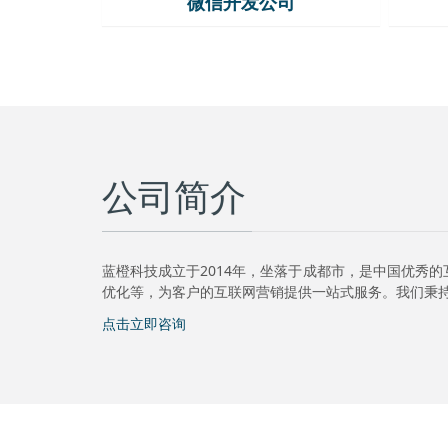
微信开发公司
公司简介
蓝橙科技成立于2014年，坐落于成都市，是中国优秀
优化等，为客户的互联网营销提供一站式服务。我们秉
点击立即咨询