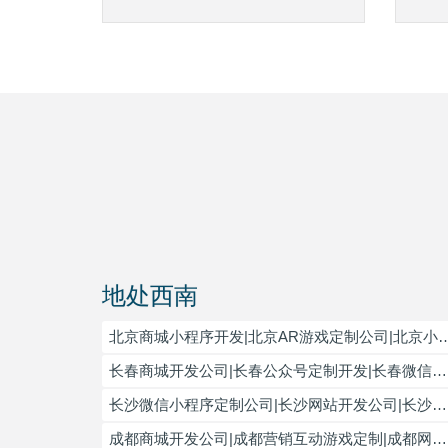
地处西南
北京商城小程序开发|北京AR游戏定制公司|北京小程序开发
长春商城开发公司|长春公众号定制开发|长春微信开发公司|蓝橙科技-专业定制品质保障
长沙微信小程序定制公司|长沙网站开发公司|长沙微信开发公司|蓝橙科技-提供建站优化维护全程服务
成都商城开发公司|成都营销互动游戏定制|成都网站建设公司|蓝橙科技-多屏互动·终端入口全覆盖打造全渠道建站需求