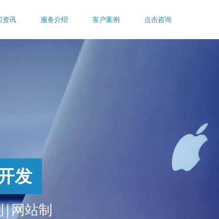
闻资讯
服务介绍
客户案例
点击咨询
！