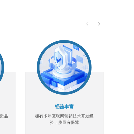
经验丰富
造品
拥有多年互联网营销技术开发经
拥有一
验，质量有保障