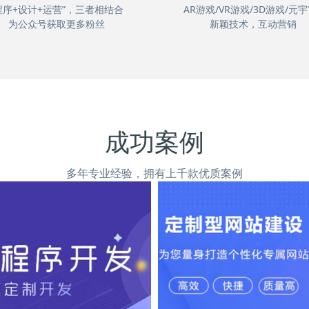
程序+设计+运营”，三者相结合
AR游戏/VR游戏/3D游戏/元宇宙
为公众号获取更多粉丝
新颖技术，互动营销
成功案例
多年专业经验，拥有上千款优质案例
信小程序定制
小程序开发制作
品牌网站搭建
营销网站定制
小程序定制公司
定制开发公司