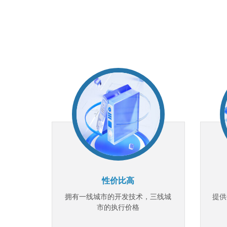
性价比高
开发经
拥有一线城市的开发技术，三线城
提供
市的执行价格