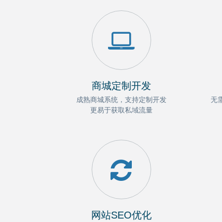
商城定制开发
成熟商城系统，支持定制开发
无
更易于获取私域流量
网站SEO优化