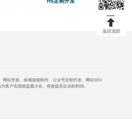
H5定制开发
返回顶部
、网站开发、体感游戏制作、公众号定制开发、网站SEO
动为客户实现效益最大化，有效提高企业的利润。